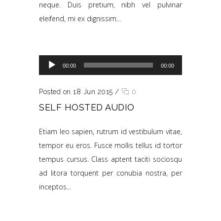
neque. Duis pretium, nibh vel pulvinar
eleifend, mi ex dignissim...
Reproductor de audio
00:00
00:00
Posted on 18 Jun 2015
/
0
SELF HOSTED AUDIO
Etiam leo sapien, rutrum id vestibulum vitae,
tempor eu eros. Fusce mollis tellus id tortor
tempus cursus. Class aptent taciti sociosqu
ad litora torquent per conubia nostra, per
inceptos...