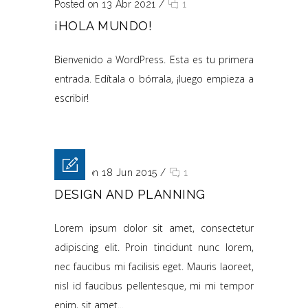
Posted on 13 Abr 2021
/
1
¡HOLA MUNDO!
Bienvenido a WordPress. Esta es tu primera
entrada. Edítala o bórrala, ¡luego empieza a
escribir!
Posted on 18 Jun 2015
/
1
DESIGN AND PLANNING
Lorem ipsum dolor sit amet, consectetur
adipiscing elit. Proin tincidunt nunc lorem,
nec faucibus mi facilisis eget. Mauris laoreet,
nisl id faucibus pellentesque, mi mi tempor
enim, sit amet...