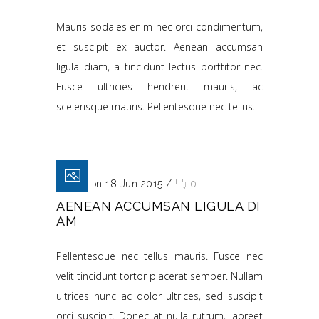
Mauris sodales enim nec orci condimentum,
et suscipit ex auctor. Aenean accumsan
ligula diam, a tincidunt lectus porttitor nec.
Fusce ultricies hendrerit mauris, ac
scelerisque mauris. Pellentesque nec tellus...
Posted on 18 Jun 2015
/
0
AENEAN ACCUMSAN LIGULA DI
AM
Pellentesque nec tellus mauris. Fusce nec
velit tincidunt tortor placerat semper. Nullam
ultrices nunc ac dolor ultrices, sed suscipit
orci suscipit. Donec at nulla rutrum, laoreet