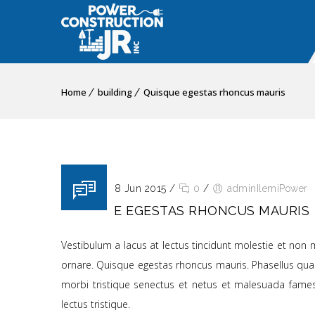
Home
building
Quisque egestas rhoncus mauris
Posted on 18 Jun 2015
/
0
/
adminIlemiPower
QUISQUE EGESTAS RHONCUS MAURIS
Vestibulum a lacus at lectus tincidunt molestie et non m
ornare. Quisque egestas rhoncus mauris. Phasellus quam 
morbi tristique senectus et netus et malesuada fames ac
lectus tristique.