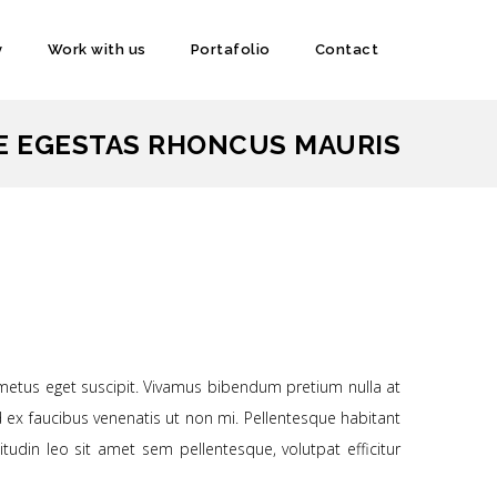
y
Work with us
Portafolio
Contact
E EGESTAS RHONCUS MAURIS
la metus eget suscipit. Vivamus bibendum pretium nulla at
d ex faucibus venenatis ut non mi. Pellentesque habitant
itudin leo sit amet sem pellentesque, volutpat efficitur