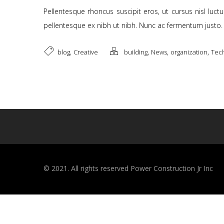
Pellentesque rhoncus suscipit eros, ut cursus nisl luct
pellentesque ex nibh ut nibh. Nunc ac fermentum justo
,
,
,
,
blog
Creative
building
News
organization
Tech
©️ 2021. All rights reserved Power Construction Jr Inc